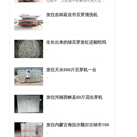
过程中，人应该干的事情不用人去 ...
发往吉林延吉市豆芽清洗机
...
生长出来的绿豆芽发红还能吃吗
...
发往天水500斤豆芽机一台
...
发往河南西峡县50斤花生芽机
...
发往内蒙古海拉尔额尔古纳市100
斤豆芽机
...