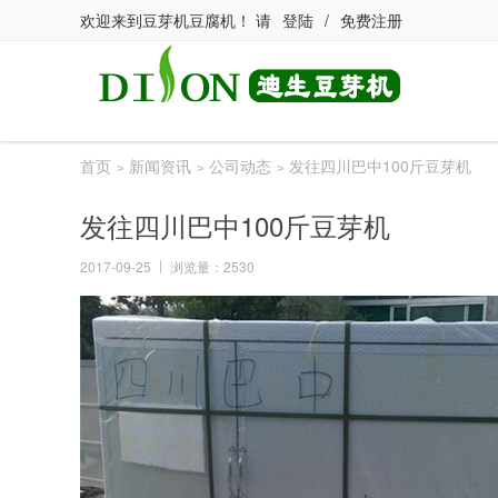
欢迎来到
豆芽机豆腐机
！
请
登陆
/
免费注册
首页
新闻资讯
公司动态
发往四川巴中100斤豆芽机
>
>
>
发往四川巴中100斤豆芽机
2017-09-25
浏览量：2530