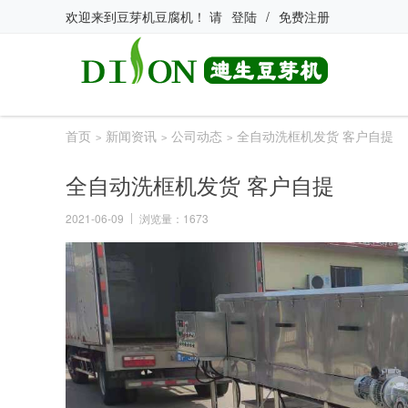
欢迎来到
豆芽机豆腐机
！
请
登陆
/
免费注册
首页
新闻资讯
公司动态
全自动洗框机发货 客户自提
>
>
>
全自动洗框机发货 客户自提
2021-06-09
浏览量：1673