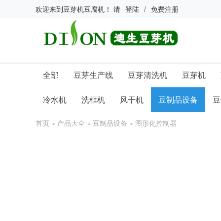
欢迎来到
豆芽机豆腐机
！
请
登陆
/
免费注册
全部
豆芽生产线
豆芽清洗机
豆芽机
冷水机
洗框机
风干机
豆制品设备
豆
首页
产品大全
豆制品设备
图形化控制器
>
>
>