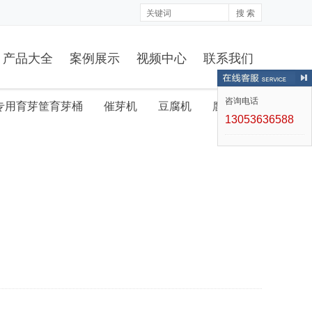
搜 索
产品大全
案例展示
视频中心
联系我们
咨询电话
专用育芽筐育芽桶
催芽机
豆腐机
腐竹机
13053636588