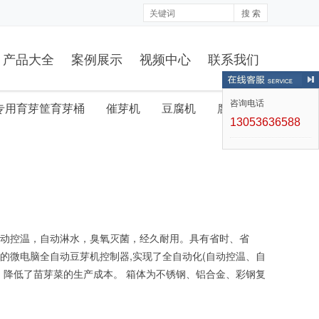
搜 索
产品大全
案例展示
视频中心
联系我们
咨询电话
专用育芽筐育芽桶
催芽机
豆腐机
腐竹机
13053636588
动控温，自动淋水，臭氧灭菌，经久耐用。具有省时、省
的微电脑全自动豆芽机控制器,实现了全自动化(自动控温、自
，降低了苗芽菜的生产成本。 箱体为不锈钢、铝合金、彩钢复