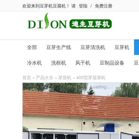
欢迎来到
豆芽机豆腐机
！
请
登陆
/
免费注册
全部
豆芽生产线
豆芽清洗机
豆芽机
冷水机
洗框机
风干机
豆制品设备
豆
首页
产品大全
芽苗机
400型芽苗菜机
>
>
>
Loading...